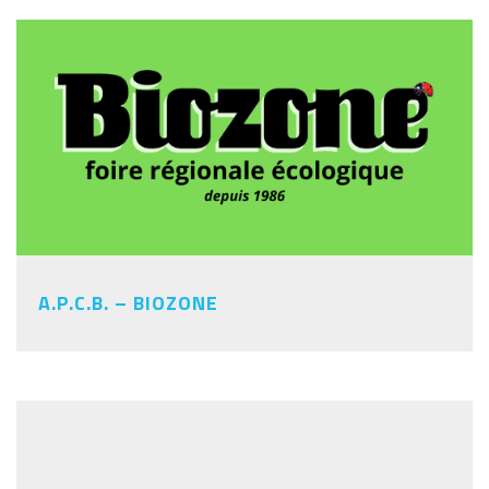
A.P.C.B. – BIOZONE