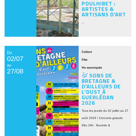
POULHIBET :
ARTISTES &
ARTISANS D'ART
...
Du
Culture
02/07
Fête
au
Vie municipale
27/08
SONS DE
BRETAGNE &
D'AILLEURS DE
L'OUST À
GUERLÉDAN
2026
Tous les jeudis du 02 juillet au 27
août 2026 ! Concerts gratuits
Dès 19h : Buvette &
Restauration À......