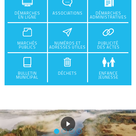
DÉMARCHES
ASSOCIATIONS
DÉMARCHES
EN LIGNE
ADMINISTRATIVES
MARCHÉS
NUMÉROS ET
PUBLICITÉ
PUBLICS
ADRESSES UTILES
DES ACTES
BULLETIN
DÉCHETS
ENFANCE
MUNICIPAL
JEUNESSE