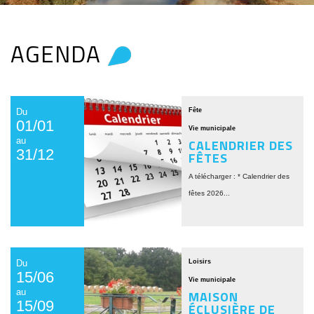
AGENDA
Du
Fête
01/01
Vie municipale
au
CALENDRIER DES
31/12
FÊTES
A télécharger : * Calendrier des
fêtes 2026...
Du
Loisirs
15/06
Vie municipale
au
MAISON
15/09
ÉCLUSIÈRE DE