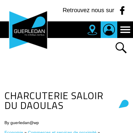
Panneau de gestion des cookies
Retrouvez nous sur
MAIRIE
DE
GUERLEDAN
CHARCUTERIE SALOIR
DU DAOULAS
By guerledan@wp
Economie
»
Commerces et services de proximité
»