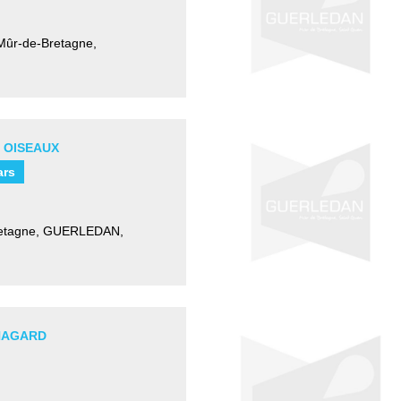
 Mûr-de-Bretagne
,
 OISEAUX
ars
etagne
,
GUERLEDAN,
NAGARD