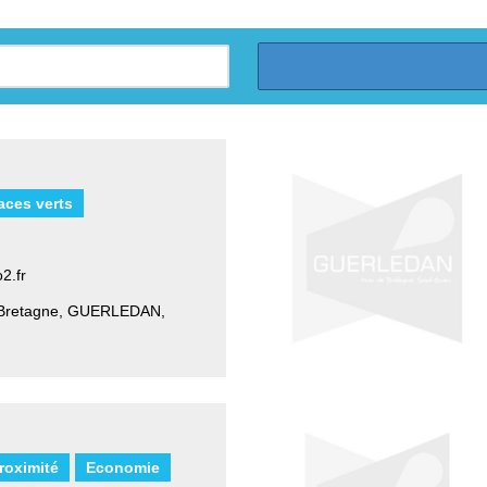
aces verts
2.fr
Bretagne
,
GUERLEDAN,
roximité
Economie