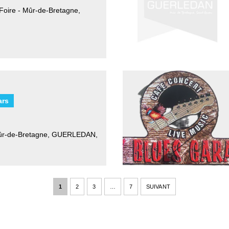
Foire - Mûr-de-Bretagne
,
ars
ûr-de-Bretagne
,
GUERLEDAN,
1
2
3
…
7
SUIVANT