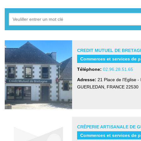
CREDIT MUTUEL DE BRETAG
Commerces et services de p
Téléphone:
02.96.28.51.65
Adresse:
21 Place de l'Eglise 
GUERLEDAN, FRANCE
22530
CRÊPERIE ARTISANALE DE 
Commerces et services de p