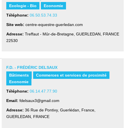
Ecologie - Bio
Economie
Téléphone:
06.50.53.74.33
Site web:
centre-equestre-guerledan.com
Adresse:
Treffaut - Mûr-de-Bretagne
,
GUERLEDAN, FRANCE
22530
F.D. - FRÉDÉRIC DELSAUX
Bâtiments
Commerces et services de proximité
Economie
Téléphone:
06.14.47.77.90
Email:
fdelsaux3@gmail.com
Adresse:
36 Rue de Pontivy, Guerlédan, France
,
GUERLEDAN, FRANCE