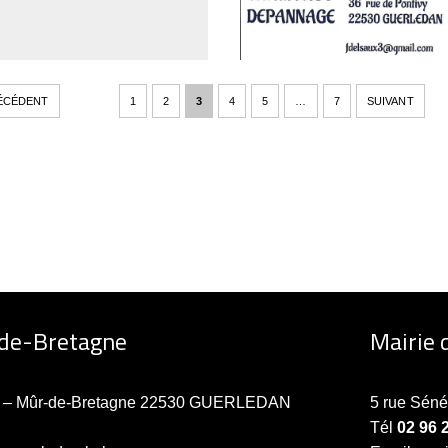
ÉCÉDENT
1
2
3
4
5
…
7
SUIVANT
-de-Bretagne
Mairie 
ne – Mûr-de-Bretagne 22530 GUERLEDAN
5 rue Sén
Tél
02 96 