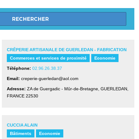
CRÊPERIE ARTISANALE DE GUERLEDAN - FABRICATION
Commerces et services de proximité
Economie
Téléphone:
02.96.26.38.37
Email:
creperie-guerledan@aol.com
Adresse:
ZA de Guergadic - Mûr-de-Bretagne
,
GUERLEDAN,
FRANCE
22530
CUCCIA ALAIN
Bâtiments
Economie