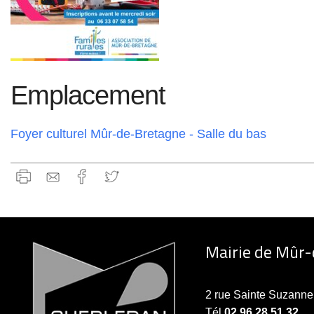
Emplacement
Foyer culturel Mûr-de-Bretagne - Salle du bas
Mairie de Mûr
2 rue Sainte Suzan
Tél
02 96 28 51 32