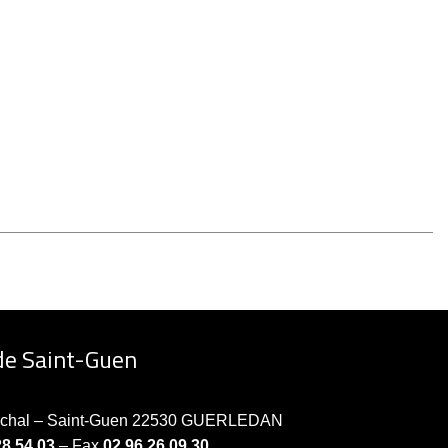
de Saint-Guen
échal – Saint-Guen 22530 GUERLEDAN
28 54 03
– Fax
02 96 26 09 30