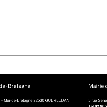
-de-Bretagne
Mairie 
ne – Mûr-de-Bretagne 22530 GUERLEDAN
5 rue Sén
Tél
02 96 