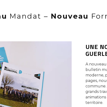
au
Mandat –
Nouveau
For
UNE N
GUERL
A nouveau 
bulletin m
moderne, pl
pages, nou
commune. D
grands trav
animations 
territoire.