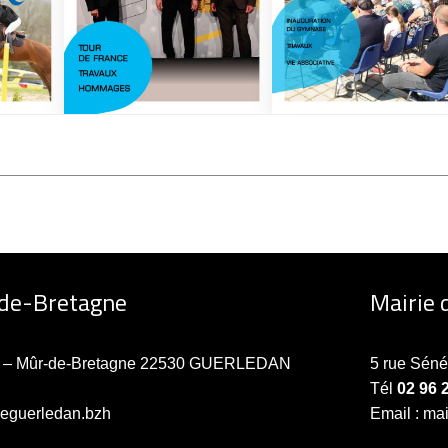
-de-Bretagne
Mairie 
ne – Mûr-de-Bretagne 22530 GUERLEDAN
5 rue Sén
Tél
02 96 
ieguerledan.bzh
Email : ma