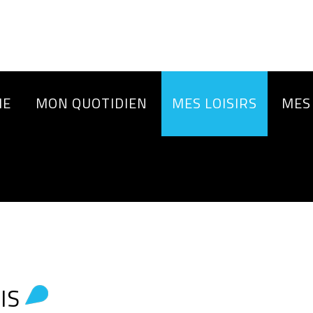
IE
MON QUOTIDIEN
MES LOISIRS
MES
IS