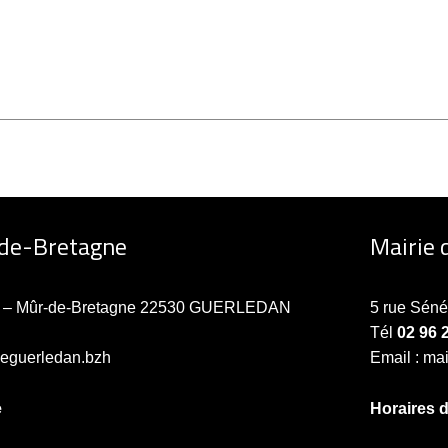
-de-Bretagne
Mairie 
ne – Mûr-de-Bretagne 22530 GUERLEDAN
5 rue Sén
Tél
02 96 
ieguerledan.bzh
Email : ma
e
Horaires 