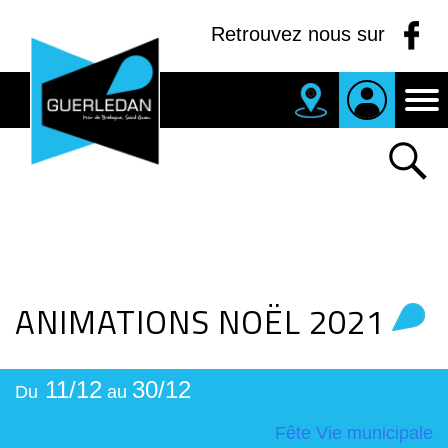
Panneau de gestion des cookies
Retrouvez nous sur
MAIRIE
DE
GUERLEDAN
ANIMATIONS NOËL 2021
11/12
30/12
Du
au
Fête
Vie municipale