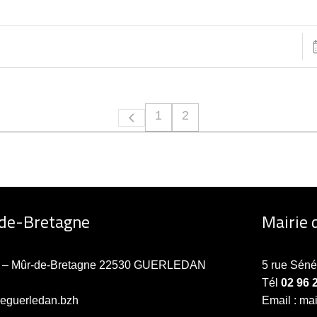
1
2
-de-Bretagne
Mairie 
ne – Mûr-de-Bretagne 22530 GUERLEDAN
5 rue Sén
Tél
02 96 
ieguerledan.bzh
Email : ma