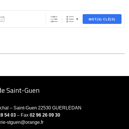
MOT(S) CLÉ(S)
de Saint-Guen
échal – Saint-Guen 22530 GUERLEDAN
28 54 03
– Fax
02 96 26 09 30
irie-stguen@orange.fr