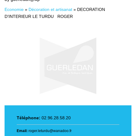
Economie
»
Décoration et artisanat
»
DECORATION
D’INTERIEUR LE TURDU ROGER
Téléphone:
02.96.28.58.20
Email:
roger.leturdu@wanadoo.fr