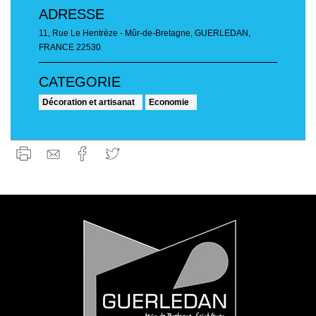
ADRESSE
11, Rue Le Hentrèze - Mûr-de-Bretagne
,
GUERLEDAN,
FRANCE
22530
Décoration et artisanat
Economie