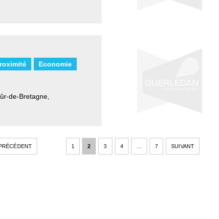
roximité
Economie
 Mûr-de-Bretagne
,
PRÉCÉDENT
1
2
3
4
…
7
SUIVANT