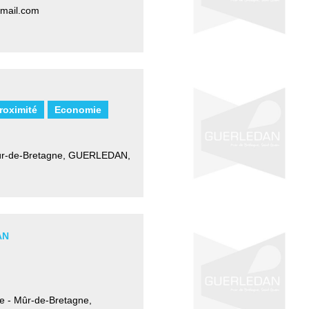
mail.com
roximité
Economie
ûr-de-Bretagne
,
GUERLEDAN,
AN
ne - Mûr-de-Bretagne
,