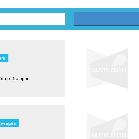
ars
Mûr-de-Bretagne
,
Elevages